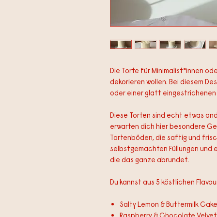
Die Torte für Minimalist*innen o
dekorieren wollen. Bei diesem De
oder einer glatt eingestrichenen
Diese Torten sind echt etwas and
erwarten dich hier besondere G
Tortenböden, die saftig und fris
selbstgemachten Füllungen und
die das ganze abrundet.
Du kannst aus 5 köstlichen Flavou
Salty Lemon & Buttermilk Cak
Raspberry & Chocolate Velve