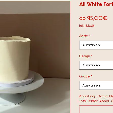
All White Tor
Sa
ab
95,00€
Pr
inkl. MwSt.
Sorte
*
Auswählen
Design
*
Auswählen
Größe
*
Auswählen
Abholung - Datum UND
Info-Felder "Abhol- & 