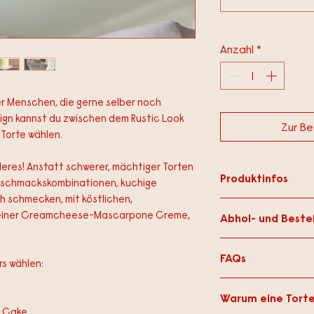
Anzahl
*
der Menschen, die gerne selber noch
sign kannst du zwischen dem Rustic Look
Zur Be
 Torte wählen.
eres! Anstatt schwerer, mächtiger Torten
Produktinfos
eschmackskombinationen, kuchige
ch schmecken, mit köstlichen,
🍰 Alle Produkte we
 einer Creamcheese-Mascarpone Creme,
Abhol- und Bestel
in
Köln Ehrenfeld
han
verwenden ausschlie
Diese Torte ist
nur z
die köstlich sind.
FAQs
📍 polz Cake Studio
rs wählen:
🥜 Alle Produkte we
Venloer Str. 538, 50
hergestellt. Sie kön
Wie transportiere ic
Abholzeiten:
e
Nüssen, Gluten, Mil
Warum eine Torte
Die Torte kommt a
Dienstag–Freitag:
t Cake
gewonnenen Erzeugn