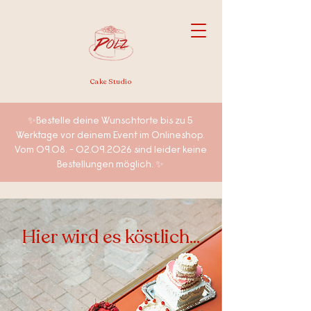
Cake Studio
✨Bestelle deine Wunschtorte bis zu 5
Werktage vor deinem Event im Onlineshop.
Vom 09.08. - 02.09.2026 sind leider keine
Bestellungen möglich. ✨
Hier wird es köstlich...